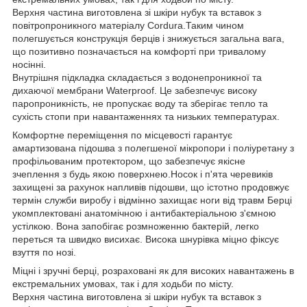
Верхня частина виготовлена зі шкіри нубук та вставок з
повітропроникного матеріалу Cordura.Таким чином
полегшується конструкція берців і знижується загальна вага,
що позитивно позначається на комфорті при тривалому
носінні.
Внутрішня підкладка складається з водонепроникної та
дихаючої мембрани Waterproof. Це забезпечує високу
паропроникність, не пропускає воду та зберігає тепло та
сухість стопи при навантаженнях та низьких температурах.
Комфортне переміщення по місцевості гарантує
амартизована підошва з полегшеної мікропори і поліуретану з
профільованим протектором, що забезпечує якісне
зчеплення з будь якою поверхнею.Носок і п'ята черевиків
захищені за рахунок напливів підошви, що істотно продовжує
термін служби виробу і відмінно захищає ноги від травм Берці
укомплектовані анатомічною і антибактеріальною з'ємною
устілкою. Вона запобігає розмноженню бактерій, легко
переться та швидко висихає. Висока шнурівка міцно фіксує
взуття по нозі.
Міцні і зручні берці, розраховані як для високих навантажень в
екстремальних умовах, так і для ходьби по місту.
Верхня частина виготовлена зі шкіри нубук та вставок з