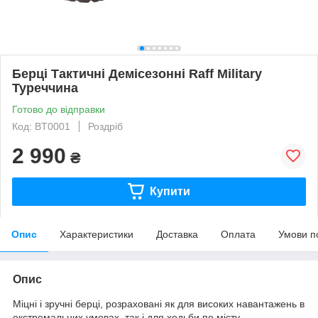
Берці Тактичні Демісезонні Raff Military
Туреччина
Готово до відправки
Код: BT0001
Роздріб
2 990
₴
Купити
Опис
Характеристики
Доставка
Оплата
Умови п
Опис
Міцні і зручні берці, розраховані як для високих навантажень в
екстремальних умовах, так і для ходьби по місту.