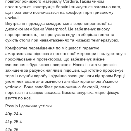
повітропроникного матеріалу Cordura.Таким чином
полегшується конструкція берців і знижується загальна вага,
що позитивно позначається на комфорті при тривалому
носінні.
Внутрішня підкладка складається з водонепроникної та
дихаючої мембрани Waterproof. Це забезпечує високу
паропроникність, не пропускає воду та зберігає тепло та
сухість стопи при навантаженнях та низьких температурах.
Комфортне переміщення по місцевості гарантує
амартизована підошва з полегшеної мікропори і поліуретану з
профільованим протектором, що забезпечує якісне
зчеплення з будь якою поверхнею.Носок і п'ята черевиків
захищені за рахунок напливів підошви, що істотно продовжує
термін служби виробу і відмінно захищає ноги від травм Берці
укомплектовані анатомічною і антибактеріальною з'ємною
устілкою. Вона запобігає розмноженню бактерій, легко
переться та швидко висихає. Висока шнурівка міцно фіксує
взуття по нозі.
Розмір і довжина устілки
40р-24,4
41р-25,4
42р-26